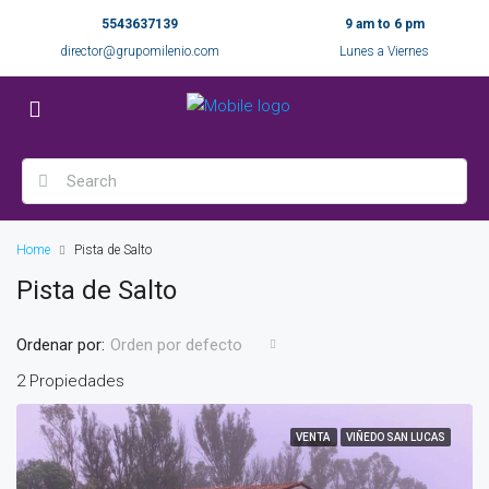
5543637139
9 am to 6 pm
director@grupomilenio.com
Lunes a Viernes
Home
Pista de Salto
Pista de Salto
Ordenar por:
Orden por defecto
2 Propiedades
VENTA
VIÑEDO SAN LUCAS