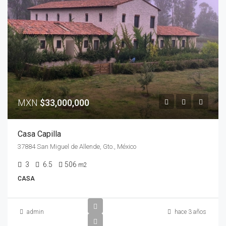
MXN
$33,000,000
Casa Capilla
37884 San Miguel de Allende, Gto., México
3
6.5
506
m2
CASA
admin
hace 3 años
MXN