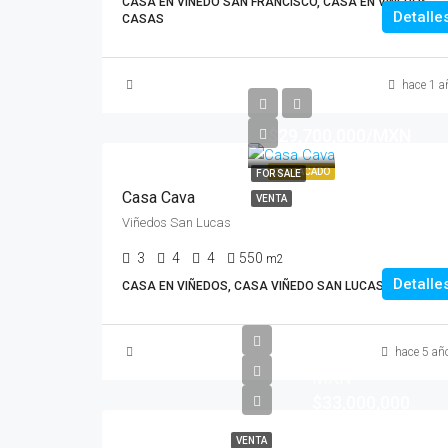
CASA EN VIÑEDO SAN FRANCISCO, CASA EN VIÑEDOS,
Detalle
CASAS
hace 1 a
$29,700,000/MXN
DESTACADO
FOR SALE
Casa Cava
VENTA
Viñedos San Lucas
3
4
4
550
m2
Detalle
CASA EN VIÑEDOS, CASA VIÑEDO SAN LUCAS
hace 5 añ
MXN
$33,000,000
VENTA