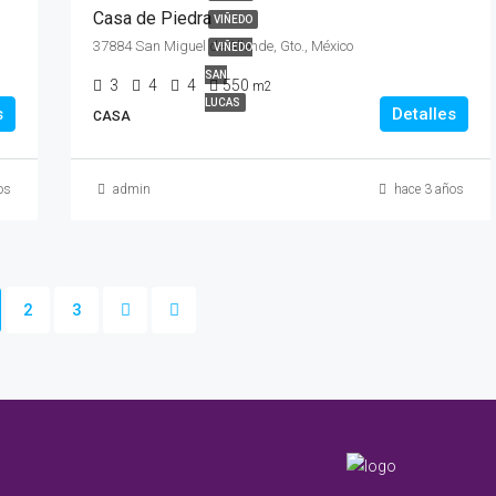
Casa de Piedra
VIÑEDO
37884 San Miguel de Allende, Gto., México
VIÑEDO
SAN
3
4
4
550
m2
LUCAS
s
Detalles
CASA
os
admin
hace 3 años
2
3