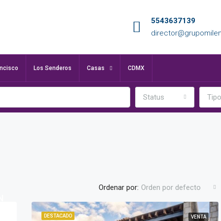
5543637139
director@grupomile
ancisco
Los Senderos
Casas
CDMX
Status
Tip
Ordenar por:
Orden por defecto
N
DESTACADO
VENTA