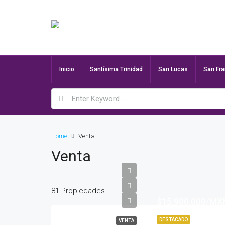
Inicio
Santísima Trinidad
San Lucas
San Fr
Home
Venta
Venta
81 Propiedades
$15,900,000/MX
DESTACADO
VENTA