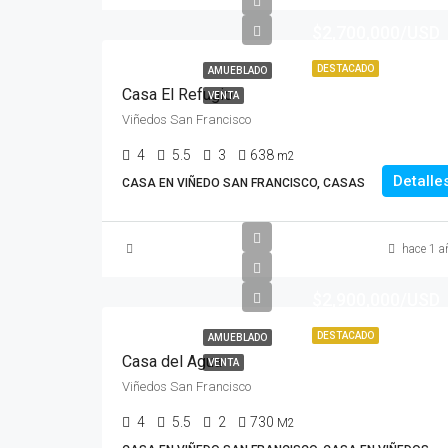
$2,700,000/USD
DESTACADO
AMUEBLADO
Casa El Refugio
VENTA
Viñedos San Francisco
4
5.5
3
638
m2
Detalle
CASA EN VIÑEDO SAN FRANCISCO, CASAS
hace 1 a
$2,900,000/USD
DESTACADO
AMUEBLADO
Casa del Agua
VENTA
Viñedos San Francisco
4
5.5
2
730
M2