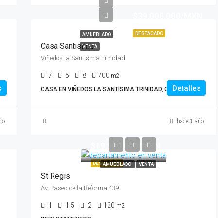
$39,000,000/MXN
DESTACADO
AMUEBLADO
Casa Santisima
VENTA
Viñedos la Santisima Trinidad
7
5
8
700
m2
s
Detalles
CASA EN VIÑEDOS LA SANTISIMA TRINIDAD, CASAS
ño
hace 1 año
$19,900,000/MXN
DESTACADO
AMUEBLADO
VENTA
St Regis
Av. Paseo de la Reforma 439
1
1.5
2
120
m2