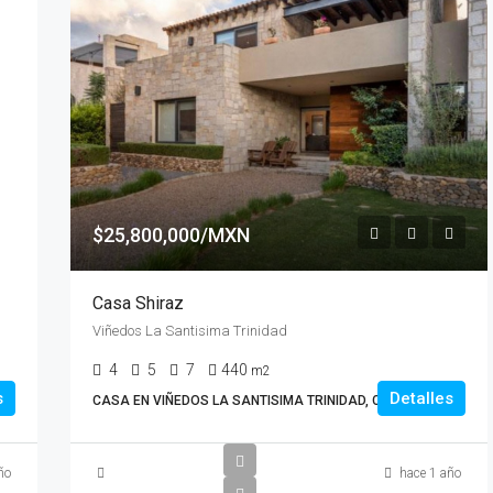
$25,800,000/MXN
Casa Shiraz
Viñedos La Santisima Trinidad
4
5
7
440
m2
s
Detalles
CASA EN VIÑEDOS LA SANTISIMA TRINIDAD, CASAS
ño
hace 1 año