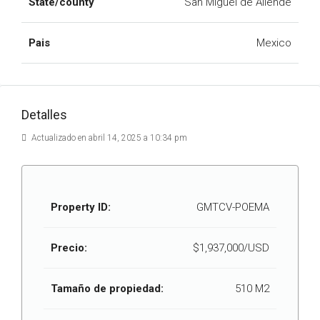
State/county
San Miguel de Allende
Pais
Mexico
Detalles
Actualizado en abril 14, 2025 a 10:34 pm
Property ID:
GMTCV-POEMA
Precio:
$1,937,000/USD
Tamaño de propiedad:
510 M2