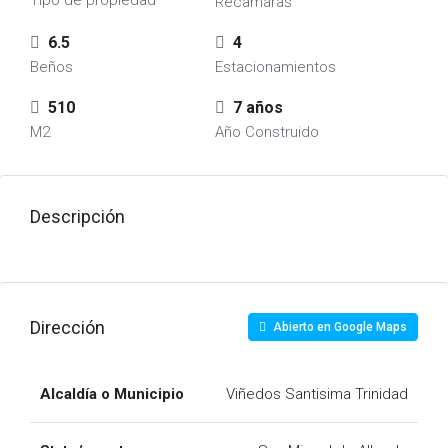
Tipo de propiedad
Recamaras
6.5
4
Beños
Estacionamientos
510
7 años
M2
Año Construido
Descripción
Dirección
Abierto en Google Maps
Alcaldía o Municipio
Viñedos Santisima Trinidad