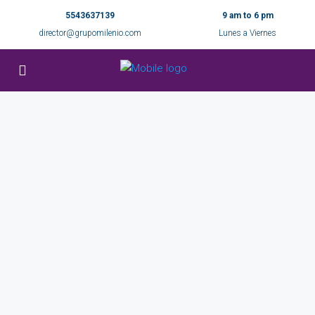
5543637139
9 am to 6 pm
director@grupomilenio.com
Lunes a Viernes