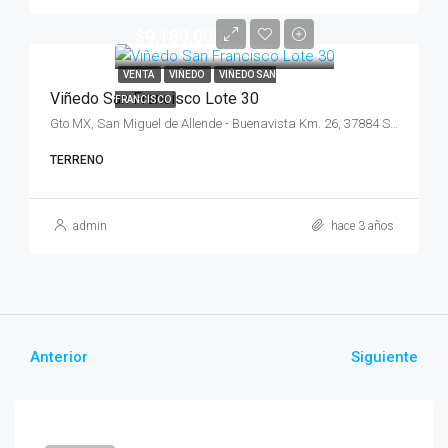
$9,180,000
VENTA
VIÑEDO
VIÑEDO SAN
Viñedo San Francisco Lote 30
FRANCISCO
Gto MX, San Miguel de Allende - Buenavista Km. 26, 37884 San Miguel de Allende, Gto., México
TERRENO
admin
hace 3 años
Anterior
Siguiente