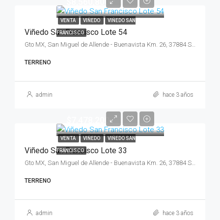
$8,560,800
VENTA
VIÑEDO
VIÑEDO SAN
Viñedo San Francisco Lote 54
FRANCISCO
Gto MX, San Miguel de Allende - Buenavista Km. 26, 37884 San Miguel de Allende, Gto., México
TERRENO
admin
hace 3 años
$7,478,200
VENTA
VIÑEDO
VIÑEDO SAN
Viñedo San Francisco Lote 33
FRANCISCO
Gto MX, San Miguel de Allende - Buenavista Km. 26, 37884 San Miguel de Allende, Gto., México
TERRENO
admin
hace 3 años