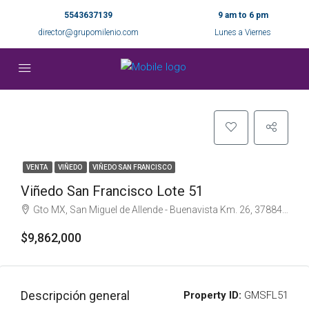
5543637139
9 am to 6 pm
director@grupomilenio.com
Lunes a Viernes
VENTA
VIÑEDO
VIÑEDO SAN FRANCISCO
Viñedo San Francisco Lote 51
Gto MX, San Miguel de Allende - Buenavista Km. 26, 37884 San Miguel de Allende, Gto., México
$9,862,000
Descripción general
Property ID:
GMSFL51