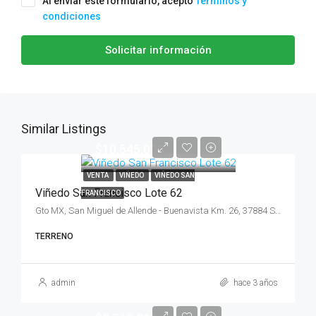
Al enviar este formulario, acepto
Términos y
condiciones
Solicitar información
Similar Listings
$10,545,000
VENTA
VIÑEDO
VIÑEDO SAN
Viñedo San Francisco Lote 62
FRANCISCO
Gto MX, San Miguel de Allende - Buenavista Km. 26, 37884 San Miguel de Allende, Gto., México
TERRENO
admin
hace 3 años